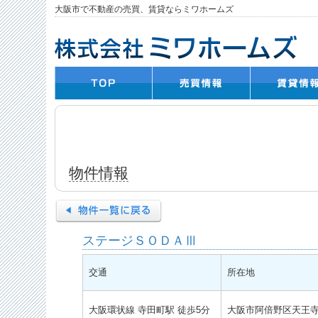
大阪市で不動産の売買、賃貸ならミワホームズ
物件情報
ステージＳＯＤＡⅢ
交通
所在地
大阪環状線 寺田町駅 徒歩5分
大阪市阿倍野区天王寺町