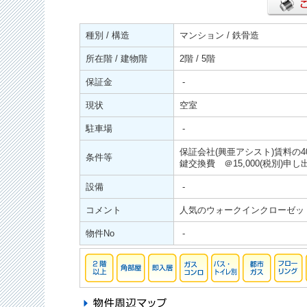
種別 / 構造
マンション / 鉄骨造
所在階 / 建物階
2階 / 5階
保証金
-
現状
空室
駐車場
-
保証会社(興亜アシスト)賃料の4
条件等
鍵交換費 ＠15,000(税別)申
設備
-
コメント
人気のウォークインクローゼッ
物件No
-